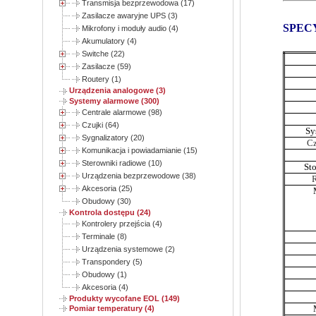
Transmisja bezprzewodowa (17)
Zasilacze awaryjne UPS (3)
SPEC
Mikrofony i moduły audio (4)
Akumulatory (4)
Switche (22)
Zasilacze (59)
Routery (1)
Urządzenia analogowe (3)
Systemy alarmowe (300)
Centrale alarmowe (98)
Czujki (64)
Sy
Sygnalizatory (20)
Cz
Komunikacja i powiadamianie (15)
Sterowniki radiowe (10)
St
Urządzenia bezprzewodowe (38)
R
Akcesoria (25)
Obudowy (30)
Kontrola dostępu (24)
Kontrolery przejścia (4)
Terminale (8)
Urządzenia systemowe (2)
Transpondery (5)
Obudowy (1)
Akcesoria (4)
Produkty wycofane EOL (149)
Pomiar temperatury (4)