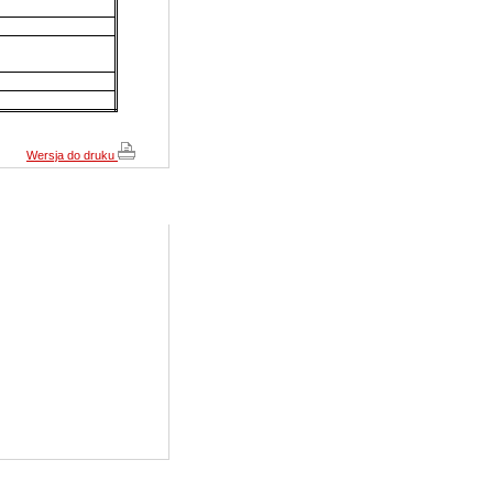
Cena:
209,10 pln
(239,85 pln)
zobacz szczegóły
JVC TK-C920BE
Wersja do druku
Cena:
750,30 pln
(953,25 pln)
zobacz szczegóły
CAMSTAR CAM-710B