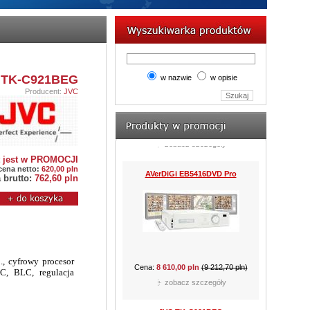
AVerDiGi EB5416DVD Pro
 TK-C921BEG
w nazwie
w opisie
Producent:
JVC
Cena:
8 610,00 pln
(9 212,70 pln)
zobacz szczegóły
t jest w PROMOCJI
JVC TK-C921BEG
ena netto:
620,00 pln
 brutto:
762,60 pln
Cena:
762,60 pln
(977,85 pln)
b., cyfrowy procesor
zobacz szczegóły
C, BLC, regulacja
CAMSTAR CAM-815D