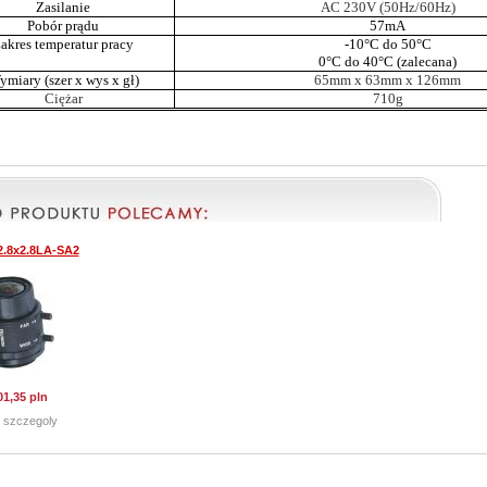
Zasilanie
AC 230V (50Hz/60Hz)
Pobór prądu
57mA
akres temperatur pracy
-10°C do 50°C
0°C do 40°C (zalecana)
miary (szer x wys x gł)
65mm x 63mm x 126mm
Ciężar
710g
.8x2.8LA-SA2
01,35 pln
 szczegoly