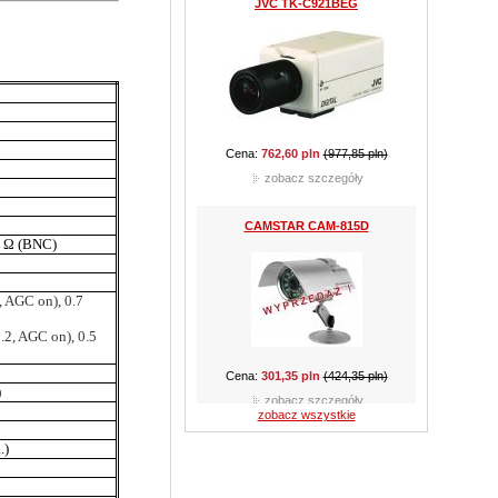
Cena:
301,35 pln
(424,35 pln)
zobacz szczegóły
CAMSTAR CAM-510B
5 Ω (BNC)
, AGC on), 0.7
.2, AGC on), 0.5
Cena:
159,90 pln
(289,05 pln)
zobacz szczegóły
)
zobacz wszystkie
CAMSTAR CAM-210D
.)