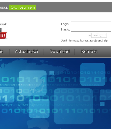
Cena:
184,50 pln
(424,35 pln)
ności
.
OK, rozumiem
zobacz szczegóły
AVerDiGi EB3004 MD
Login:
Hasło:
Jeśli nie masz konta, zarejestruj się
Cena:
430,50 pln
(1 217,70 pln)
zobacz szczegóły
AVerDiGi NV3000 Lite
Cena:
736,77 pln
(922,50 pln)
zobacz szczegóły