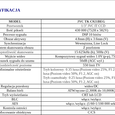
YFIKACJA
MODEL
JVC TK C921BEG
Przetwornik
1/3" JVC IT CCD
Ilość pikseli
430 000 (752H x 582V)
Procesor sygnału
DSP 10 bitów
Obszar aktywny
4.8mm (H) x 3.6mm (V)
Synchronizacja
Wewnętrzna, Line Lock
stem skanowania obrazu
Z przelotem
ęstotliwość skanowania
15.625kHz (h); 50Hz (V)
Wyjście wideo
Kompozytowy sygnał wideo 1.0V (p-p), 7
osunek sygnału do szumu
50dB (AGC wył.)
ozdzielczość pozioma
550 linii TV
Minimalne oświetlenie
Tryb kolorowy: 0.35 luxa (Poziom video 25%, F1.2
luxa (Poziom video 50%, F1.2, AGC on)
Tryb czarnobiały: 0.25 luxa (Poziom video 25%, F1
luxa (Poziom video 50%, F1.2, AGC on)
Regulacja przesłony
wideo/DC
Balans bieli
ATW/ręczne (2,300K do 10,000K
Tryb wyświetlania
CRT lub LCD
BLC
włącz./wyłącz.
AES
włącz./wyłącz. (1/60-1/100 000 sek
Kontrola ostrości
włącz./wyłącz.
Mocowanie obiektywu
C/CS