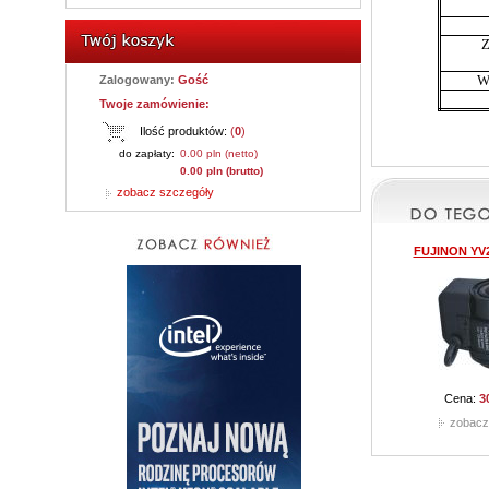
Z
Wy
Zalogowany:
Gość
Twoje zamówienie:
Ilość produktów:
(
0
)
do zapłaty:
0.00 pln (netto)
0.00 pln (brutto)
zobacz szczegóły
FUJINON YV2
Cena:
3
zobacz