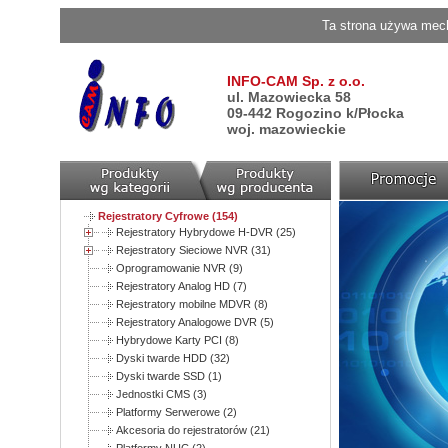
Ta strona używa mech
INFO-CAM Sp. z o.o.
ul. Mazowiecka 58
09-442 Rogozino k/Płocka
woj. mazowieckie
Rejestratory Cyfrowe (154)
Rejestratory Hybrydowe H-DVR (25)
Rejestratory Sieciowe NVR (31)
Oprogramowanie NVR (9)
Rejestratory Analog HD (7)
Rejestratory mobilne MDVR (8)
Rejestratory Analogowe DVR (5)
Hybrydowe Karty PCI (8)
Dyski twarde HDD (32)
Dyski twarde SSD (1)
Jednostki CMS (3)
Platformy Serwerowe (2)
Akcesoria do rejestratorów (21)