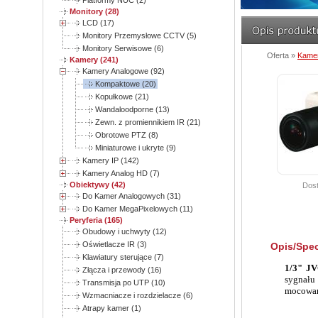
Platformy NUC (2)
Monitory (28)
LCD (17)
Monitory Przemysłowe CCTV (5)
Monitory Serwisowe (6)
Oferta »
Kame
Kamery (241)
Kamery Analogowe (92)
Kompaktowe (20)
Kopułkowe (21)
Wandaloodporne (13)
Zewn. z promiennikiem IR (21)
Obrotowe PTZ (8)
Miniaturowe i ukryte (9)
Kamery IP (142)
Kamery Analog HD (7)
Obiektywy (42)
Dost
Do Kamer Analogowych (31)
Do Kamer MegaPixelowych (11)
Peryferia (165)
Obudowy i uchwyty (12)
Oświetlacze IR (3)
Opis/Spec
Klawiatury sterujące (7)
1/3" J
Złącza i przewody (16)
sygnału
Transmisja po UTP (10)
mocowan
Wzmacniacze i rozdzielacze (6)
Atrapy kamer (1)