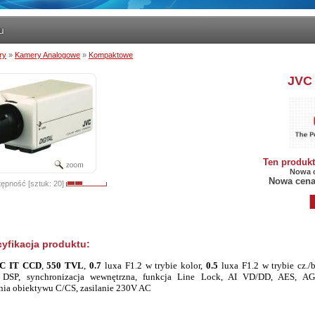
ry
»
Kamery Analogowe
»
Kompaktowe
JVC
Ten produk
Nowa c
Nowa cena
ępność [sztuk: 20]
yfikacja produktu:
VC
IT CCD
,
550 TVL
,
0.7
luxa F1.2 w trybie kolor,
0.5
luxa F1.2 w trybie cz./
 DSP, synchronizacja wewnętrzna, funkcja Line Lock, AI VD/DD, AES, AG
ia obiektywu C/CS, zasilanie 230V AC