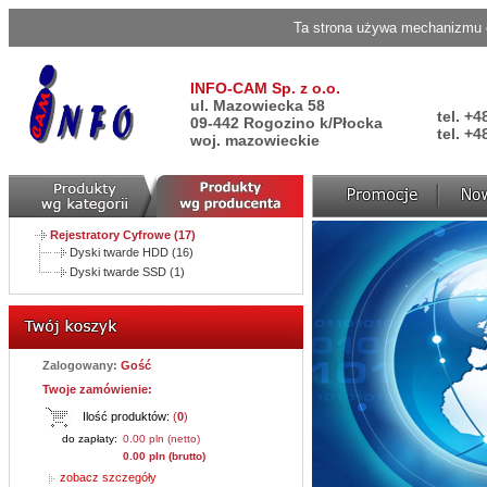
Ta strona używa mechanizmu c
INFO-CAM Sp. z o.o.
ul. Mazowiecka 58
tel. +4
09-442 Rogozino k/Płocka
tel. +4
woj. mazowieckie
Rejestratory Cyfrowe (17)
Dyski twarde HDD (16)
Dyski twarde SSD (1)
Zalogowany:
Gość
Twoje zamówienie:
Ilość produktów:
(
0
)
do zapłaty:
0.00 pln (netto)
0.00 pln (brutto)
zobacz szczegóły