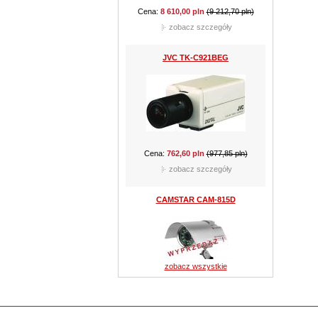
Cena:
301,35 pln
(424,35 pln)
zobacz szczegóły
CAMSTAR CAM-510B
Cena:
159,90 pln
(289,05 pln)
zobacz szczegóły
zobacz wszystkie
CAMSTAR CAM-210D