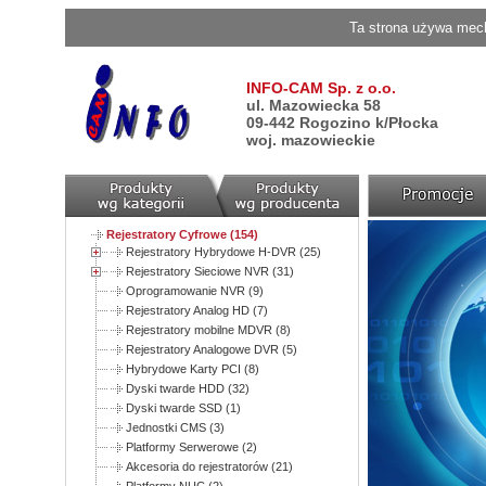
Ta strona używa mech
INFO-CAM Sp. z o.o.
ul. Mazowiecka 58
09-442 Rogozino k/Płocka
woj. mazowieckie
Rejestratory Cyfrowe (154)
Rejestratory Hybrydowe H-DVR (25)
Rejestratory Sieciowe NVR (31)
Oprogramowanie NVR (9)
Rejestratory Analog HD (7)
Rejestratory mobilne MDVR (8)
Rejestratory Analogowe DVR (5)
Hybrydowe Karty PCI (8)
Dyski twarde HDD (32)
Dyski twarde SSD (1)
Jednostki CMS (3)
Platformy Serwerowe (2)
Akcesoria do rejestratorów (21)