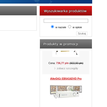
AVerDiGi EB5416DVD Pro
w nazwie
w opisie
Cena:
8 610,00 pln
(9 212,70 pln)
zobacz szczegóły
JVC TK-C921BEG
Cena:
762,60 pln
(977,85 pln)
zobacz szczegóły
CAMSTAR CAM-815D