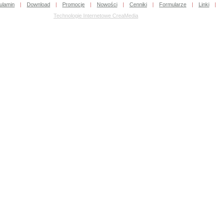
ulamin
|
Download
|
Promocje
|
Nowości
|
Cenniki
|
Formularze
|
Linki
|
Technologie Internetowe CreaMedia
Cena:
209,10 pln
(239,85 pln)
zobacz szczegóły
JVC TK-C920BE
Cena:
750,30 pln
(953,25 pln)
zobacz szczegóły
CAMSTAR CAM-710B