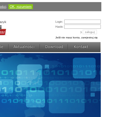
Cena:
184,50 pln
(424,35 pln)
ności
.
OK, rozumiem
zobacz szczegóły
AVerDiGi EB3004 MD
Login:
Hasło:
Jeśli nie masz konta, zarejestruj się
Cena:
430,50 pln
(1 217,70 pln)
zobacz szczegóły
AVerDiGi NV3000 Lite
Cena:
736,77 pln
(922,50 pln)
zobacz szczegóły