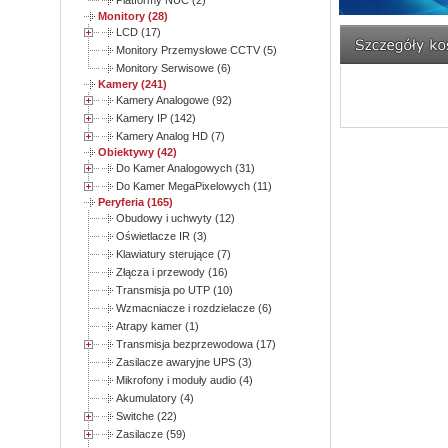
Platformy NUC (2)
Monitory (28)
LCD (17)
Monitory Przemysłowe CCTV (5)
Monitory Serwisowe (6)
Kamery (241)
Kamery Analogowe (92)
Kamery IP (142)
Kamery Analog HD (7)
Obiektywy (42)
Do Kamer Analogowych (31)
Do Kamer MegaPixelowych (11)
Peryferia (165)
Obudowy i uchwyty (12)
Oświetlacze IR (3)
Klawiatury sterujące (7)
Złącza i przewody (16)
Transmisja po UTP (10)
Wzmacniacze i rozdzielacze (6)
Atrapy kamer (1)
Transmisja bezprzewodowa (17)
Zasilacze awaryjne UPS (3)
Mikrofony i moduły audio (4)
Akumulatory (4)
Switche (22)
Zasilacze (59)