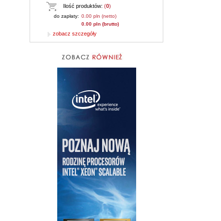
Ilość produktów:
(
0
)
do zapłaty:
0.00 pln (netto)
0.00 pln (brutto)
zobacz szczegóły