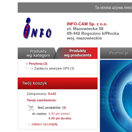
Ta strona używa mech
INFO-CAM Sp. z o.o.
ul. Mazowiecka 58
09-442 Rogozino k/Płocka
woj. mazowieckie
Peryferia (3)
Zasilacze awaryjne UPS (3)
Zalogowany:
Gość
Twoje zamówienie:
Ilość produktów:
(
0
)
do zapłaty:
0.00 pln (netto)
0.00 pln (brutto)
zobacz szczegóły