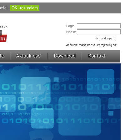
ności
.
OK, rozumiem
Cena:
184,50 pln
(424,35 pln)
Login:
zobacz szczegóły
Hasło:
AVerDiGi EB3004 MD
Jeśli nie masz konta, zarejestruj się
Cena:
430,50 pln
(1 217,70 pln)
zobacz szczegóły
AVerDiGi NV3000 Lite