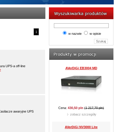
Cena:
736,77 pln
(922,50 pln)
zobacz szczegóły
AVerDiGi EB5416DVD Pro
1
w nazwie
w opisie
Cena:
8 610,00 pln
(9 212,70 pln)
ra UPS-a off-line
zobacz szczegóły
»
JVC TK-C921BEG
asilacze awaryjne UPS
Cena:
762,60 pln
(977,85 pln)
zobacz szczegóły