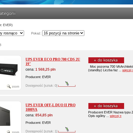
nt: EVER)
Pokaż:
3
UPS EVER ECO PRO 700 CDS 2U
19''
Moc pozorna 700 VA Architektu
cena:
1 568,25 pln
(standby) Liczba faz ...
więcej 
Producent: EVER
Dostępność [sztuk: 0]
UPS EVER OFF-L DUO II PRO
1000VA
Producent EVER Nazwa typu Z
cena:
854,85 pln
Opis ogólny ...
więcej »
Producent: EVER
Dostępność [sztuk: 1]