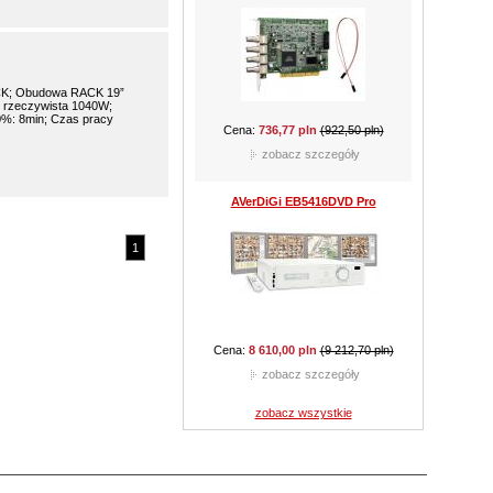
CAMSTAR CAM-815D
K; Obudowa RACK 19”
 rzeczywista 1040W;
0%: 8min; Czas pracy
Cena:
301,35 pln
(424,35 pln)
zobacz szczegóły
1
CAMSTAR CAM-510B
Cena:
159,90 pln
(289,05 pln)
zobacz wszystkie
zobacz szczegóły
CAMSTAR CAM-210D