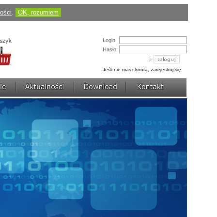
ności
.
OK, rozumiem
Login:
Cena:
184,50 pln
(424,35 pln)
Hasło:
zobacz szczegóły
Jeśli nie masz konta, zarejestruj się
AVerDiGi EB3004 MD
Cena:
430,50 pln
(1 217,70 pln)
zobacz szczegóły
AVerDiGi NV3000 Lite