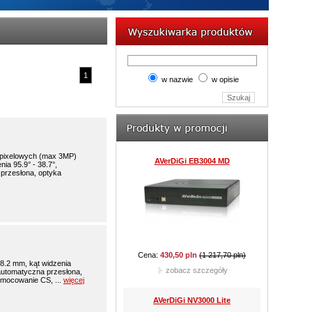
Cena:
736,77 pln
(922,50 pln)
zobacz szczegóły
1
w nazwie
w opisie
AVerDiGi EB5416DVD Pro
apixelowych (max 3MP)
ia 95.9° - 38.7°,
 przesłona, optyka
Cena:
8 610,00 pln
(9 212,70 pln)
zobacz szczegóły
JVC TK-C921BEG
8.2 mm, kąt widzenia
, automatyczna przesłona,
 mocowanie CS, ...
więcej