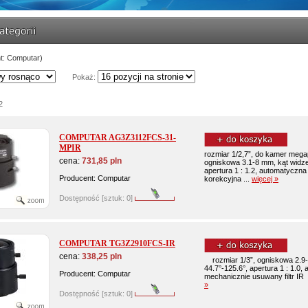
t: Computar)
Pokaż:
2
COMPUTAR AG3Z3112FCS-31-
MPIR
rozmiar 1/2,7”, do kamer meg
cena:
731,85 pln
ogniskowa 3.1-8 mm, kąt widzen
apertura 1 : 1.2, automatyczna
Producent: Computar
korekcyjna ...
więcej »
Dostępność [sztuk: 0]
COMPUTAR TG3Z2910FCS-IR
cena:
338,25 pln
rozmiar 1/3”, ogniskowa 2.9-
44.7°-125.6°, apertura 1 : 1.0
Producent: Computar
mechanicznie usuwany filtr IR
»
Dostępność [sztuk: 0]