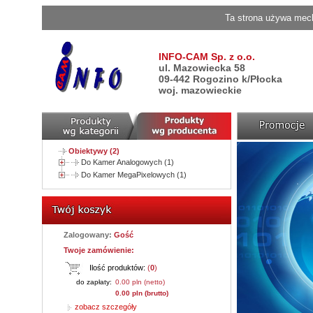
Ta strona używa mech
INFO-CAM Sp. z o.o.
ul. Mazowiecka 58
09-442 Rogozino k/Płocka
woj. mazowieckie
Obiektywy (2)
Do Kamer Analogowych (1)
Do Kamer MegaPixelowych (1)
Zalogowany:
Gość
Twoje zamówienie:
Ilość produktów:
(
0
)
do zapłaty:
0.00 pln (netto)
0.00 pln (brutto)
zobacz szczegóły