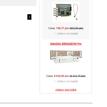
Cena:
762,60 pln
(977,85 pln)
zobacz szczegóły
CAMSTAR CAM-815D
1
Cena:
301,35 pln
(424,35 pln)
zobacz szczegóły
CAMSTAR CAM-510B
zobacz wszystkie
Cena:
159,90 pln
(289,05 pln)
zobacz szczegóły