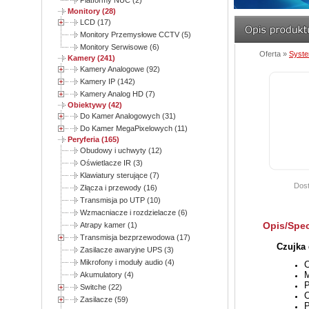
Platformy NUC (2)
Monitory (28)
LCD (17)
Monitory Przemysłowe CCTV (5)
Monitory Serwisowe (6)
Oferta »
Syst
Kamery (241)
Kamery Analogowe (92)
Kamery IP (142)
Kamery Analog HD (7)
Obiektywy (42)
Do Kamer Analogowych (31)
Do Kamer MegaPixelowych (11)
Peryferia (165)
Obudowy i uchwyty (12)
Oświetlacze IR (3)
Klawiatury sterujące (7)
Dost
Złącza i przewody (16)
Transmisja po UTP (10)
Wzmacniacze i rozdzielacze (6)
Opis/Spec
Atrapy kamer (1)
Transmisja bezprzewodowa (17)
Czujka
Zasilacze awaryjne UPS (3)
Mikrofony i moduły audio (4)
C
M
Akumulatory (4)
P
Switche (22)
C
Zasilacze (59)
P