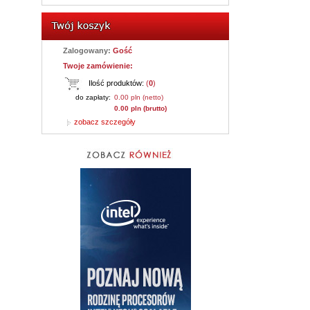
Zalogowany:
Gość
Twoje zamówienie:
Ilość produktów:
(
0
)
do zapłaty:
0.00 pln (netto)
0.00 pln (brutto)
zobacz szczegóły