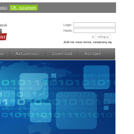
Cena:
184,50 pln
(424,35 pln)
ności
.
OK, rozumiem
zobacz szczegóły
AVerDiGi EB3004 MD
Login:
Hasło:
Jeśli nie masz konta, zarejestruj się
Cena:
430,50 pln
(1 217,70 pln)
zobacz szczegóły
AVerDiGi NV3000 Lite
Cena:
736,77 pln
(922,50 pln)
zobacz szczegóły