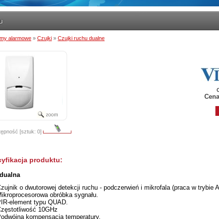
emy alarmowe
»
Czujki
»
Czujki ruchu dualne
Cena
ępność [sztuk: 0]
yfikacja produktu:
 dualna
zujnik o dwutorowej detekcji ruchu - podczerwień i mikrofala (praca w trybie
ikroprocesorowa obróbka sygnału.
IR-element typu QUAD.
zęstotliwość 10GHz
odwójna kompensacja temperatury.