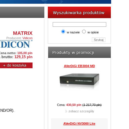
AVerDiGi EB5416DVD Pro
MATRIX
w nazwie
w opisie
Producent:
Vidicon
Cena:
8 610,00 pln
(9 212,70 pln)
Cena netto:
105,00 pln
zobacz szczegóły
 brutto:
129,15 pln
JVC TK-C921BEG
Cena:
762,60 pln
(977,85 pln)
 AND/OR).
zobacz szczegóły
CAMSTAR CAM-815D