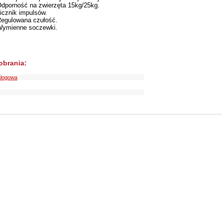
dporność na zwierzęta 15kg/25kg.
icznik impulsów.
egulowana czułość.
ymienne soczewki.
pobrania:
alogowa