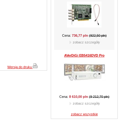
Cena:
301,35 pln
(424,35 pln)
zobacz szczegóły
CAMSTAR CAM-510B
Wersja do druku
Cena:
159,90 pln
(289,05 pln)
zobacz szczegóły
zobacz wszystkie
CAMSTAR CAM-210D