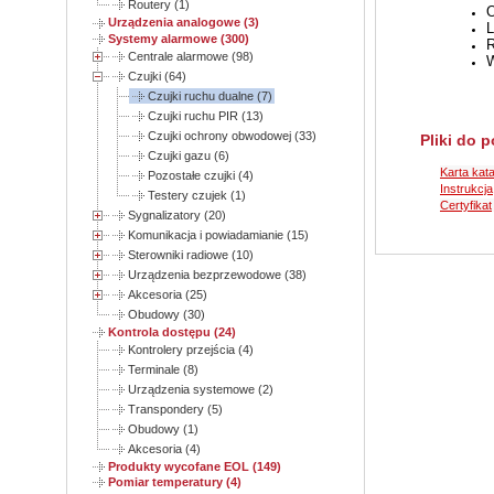
Routery (1)
O
Urządzenia analogowe (3)
L
Systemy alarmowe (300)
R
Centrale alarmowe (98)
W
Czujki (64)
Czujki ruchu dualne (7)
Czujki ruchu PIR (13)
Czujki ochrony obwodowej (33)
Pliki do 
Czujki gazu (6)
Karta kat
Pozostałe czujki (4)
Instrukcja
Testery czujek (1)
Certyfikat
Sygnalizatory (20)
Komunikacja i powiadamianie (15)
Sterowniki radiowe (10)
Urządzenia bezprzewodowe (38)
Akcesoria (25)
Obudowy (30)
Kontrola dostępu (24)
Kontrolery przejścia (4)
Terminale (8)
Urządzenia systemowe (2)
Transpondery (5)
Obudowy (1)
Akcesoria (4)
Produkty wycofane EOL (149)
Pomiar temperatury (4)