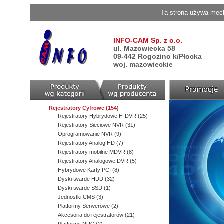
Ta strona używa mech
INFO-CAM Sp. z o.o.
ul. Mazowiecka 58
09-442 Rogozino k/Płocka
woj. mazowieckie
Rejestratory Cyfrowe (154)
Rejestratory Hybrydowe H-DVR (25)
Rejestratory Sieciowe NVR (31)
Oprogramowanie NVR (9)
Rejestratory Analog HD (7)
Rejestratory mobilne MDVR (8)
Rejestratory Analogowe DVR (5)
Hybrydowe Karty PCI (8)
Dyski twarde HDD (32)
Dyski twarde SSD (1)
Jednostki CMS (3)
Platformy Serwerowe (2)
Akcesoria do rejestratorów (21)