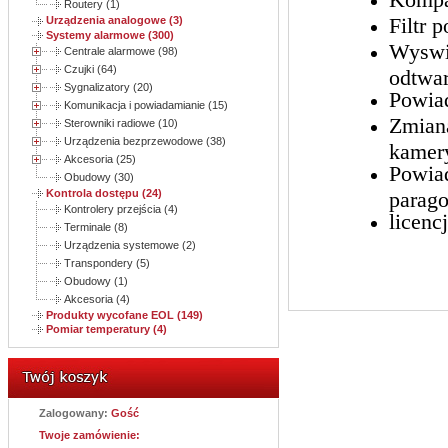
Routery (1)
Filtr 
Urządzenia analogowe (3)
Systemy alarmowe (300)
Wyswie
Centrale alarmowe (98)
Czujki (64)
odtwa
Sygnalizatory (20)
Powia
Komunikacja i powiadamianie (15)
Zmiana
Sterowniki radiowe (10)
Urządzenia bezprzewodowe (38)
kamer
Akcesoria (25)
Powiad
Obudowy (30)
Kontrola dostępu (24)
parago
Kontrolery przejścia (4)
licenc
Terminale (8)
Urządzenia systemowe (2)
Transpondery (5)
Obudowy (1)
Akcesoria (4)
Produkty wycofane EOL (149)
Pomiar temperatury (4)
Zalogowany:
Gość
Twoje zamówienie: