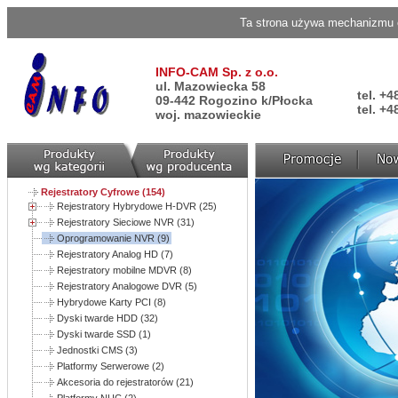
Ta strona używa mechanizmu c
INFO-CAM Sp. z o.o.
ul. Mazowiecka 58
tel. +4
09-442 Rogozino k/Płocka
tel. +4
woj. mazowieckie
Rejestratory Cyfrowe (154)
Rejestratory Hybrydowe H-DVR (25)
Rejestratory Sieciowe NVR (31)
Oprogramowanie NVR (9)
Rejestratory Analog HD (7)
Rejestratory mobilne MDVR (8)
Rejestratory Analogowe DVR (5)
Hybrydowe Karty PCI (8)
Dyski twarde HDD (32)
Dyski twarde SSD (1)
Jednostki CMS (3)
Platformy Serwerowe (2)
Akcesoria do rejestratorów (21)