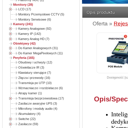
Platformy NUC (2)
Monitory (28)
LCD (17)
Monitory Przemysłowe CCTV (5)
Monitory Serwisowe (6)
Oferta »
Rejes
Kamery (241)
Kamery Analogowe (92)
Kamery IP (142)
Kamery Analog HD (7)
Obiektywy (42)
Do Kamer Analogowych (31)
Do Kamer MegaPixelowych (11)
Peryferia (165)
Obudowy i uchwyty (12)
Oświetlacze IR (3)
Klawiatury sterujące (7)
Dostępność [sz
Złącza i przewody (16)
Transmisja po UTP (10)
Wzmacniacze i rozdzielacze (6)
Atrapy kamer (1)
Opis/Spec
Transmisja bezprzewodowa (17)
Zasilacze awaryjne UPS (3)
Mikrofony i moduły audio (4)
Inteli
Akumulatory (4)
Switche (22)
dedyk
Zasilacze (59)
Kompa