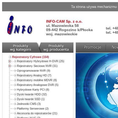
Ta strona używa mechanizmu c
INFO-CAM Sp. z o.o.
ul. Mazowiecka 58
tel. +4
09-442 Rogozino k/Płocka
tel. +4
woj. mazowieckie
Rejestratory Cyfrowe (154)
Rejestratory Hybrydowe H-DVR (25)
Rejestratory Sieciowe NVR (31)
Oprogramowanie NVR (9)
Rejestratory Analog HD (7)
Rejestratory mobilne MDVR (8)
Rejestratory Analogowe DVR (5)
Hybrydowe Karty PCI (8)
Dyski twarde HDD (32)
Dyski twarde SSD (1)
Jednostki CMS (3)
Platformy Serwerowe (2)
Akcesoria do rejestratorów (21)