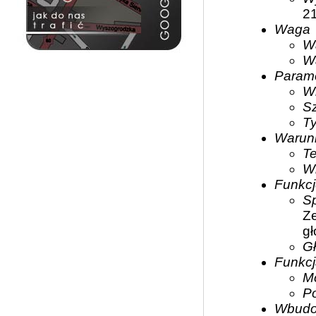
2
Waga
W
W
Parame
W
S
Ty
Warunk
T
Wi
Funkcj
S
Ze
gł
Gł
Funkcj
M
P
Wbudow