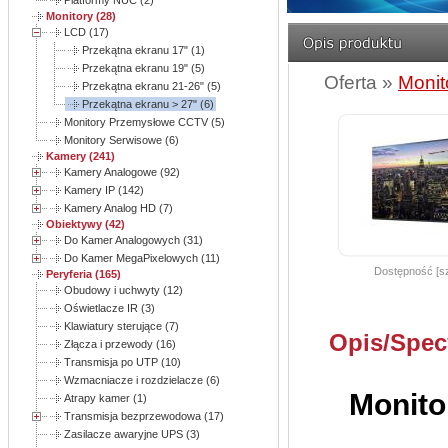
Platformy NUC (2)
Monitory (28)
LCD (17)
Przekątna ekranu 17" (1)
Przekątna ekranu 19" (5)
Oferta »
Monit
Przekątna ekranu 21-26" (5)
Przekątna ekranu > 27" (6)
Monitory Przemysłowe CCTV (5)
Monitory Serwisowe (6)
Kamery (241)
Kamery Analogowe (92)
Kamery IP (142)
Kamery Analog HD (7)
Obiektywy (42)
Do Kamer Analogowych (31)
Do Kamer MegaPixelowych (11)
Dostępność [sz
Peryferia (165)
Obudowy i uchwyty (12)
Oświetlacze IR (3)
Klawiatury sterujące (7)
Opis/Spec
Złącza i przewody (16)
Transmisja po UTP (10)
Wzmacniacze i rozdzielacze (6)
Monito
Atrapy kamer (1)
Transmisja bezprzewodowa (17)
Zasilacze awaryjne UPS (3)