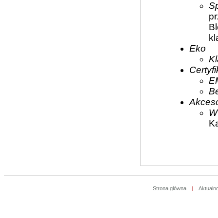
S
pr
B
kl
Eko
Kl
Certyf
E
B
Akceso
W
Ka
Strona główna
|
Aktualn