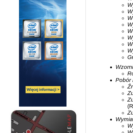
Wy
Wy
W
W
W
W
We
Wy
Gn
Wzorn
R
Pobór
Źr
Zu
Zu
(R
Zu
Wymia
W
W