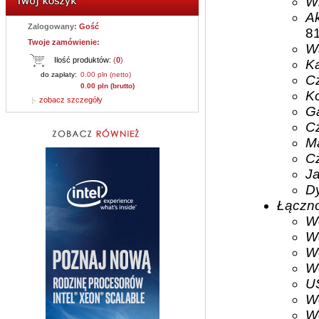
Wi
Ak
Zalogowany:
Gość
8
Twoje zamówienie:
Ws
Ilość produktów:
(
0
)
Ką
do zapłaty:
0.00 pln (netto)
Cz
0.00 pln (brutto)
Ko
zobacz szczegóły
G
Cz
Ma
Cz
J
Dy
Łączn
W
W
W
We
U
W
We