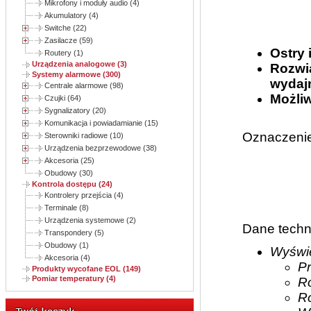
Mikrofony i moduły audio (4)
Akumulatory (4)
Switche (22)
Zasilacze (59)
Ostry 
Routery (1)
Urządzenia analogowe (3)
Rozwi
Systemy alarmowe (300)
wydajn
Centrale alarmowe (98)
Możliw
Czujki (64)
Sygnalizatory (20)
Komunikacja i powiadamianie (15)
Oznaczenie
Sterowniki radiowe (10)
Urządzenia bezprzewodowe (38)
Akcesoria (25)
Obudowy (30)
Kontrola dostępu (24)
Kontrolery przejścia (4)
Terminale (8)
Urządzenia systemowe (2)
Dane techn
Transpondery (5)
Obudowy (1)
Wyświe
Akcesoria (4)
P
Produkty wycofane EOL (149)
Pomiar temperatury (4)
R
R